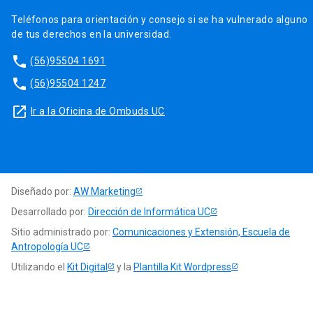
Teléfonos para orientación y consejo si se ha vulnerado alguno
de tus derechos en la universidad.
phone
(56)95504 1691
phone
(56)95504 1247
launch
Ir a la Oficina de Ombuds UC
Diseñado por:
AW Marketing
Desarrollado por:
Dirección de Informática UC
Sitio administrado por:
Comunicaciones y Extensión, Escuela de
Antropología UC
Utilizando el
Kit Digital
y la
Plantilla Kit Wordpress