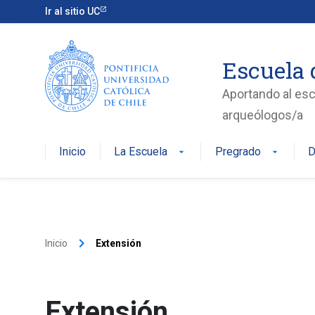
Ir al sitio UC
Escuela 
Aportando al esc
arqueólogos/a
Inicio
La Escuela
Pregrado
D
arrow_drop_down
arrow_drop_down
keyboard_arrow_right
Inicio
Extensión
Extensión