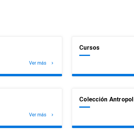
Cursos
Ver más
keyboard_arrow_right
Colección Antropo
Ver más
keyboard_arrow_right