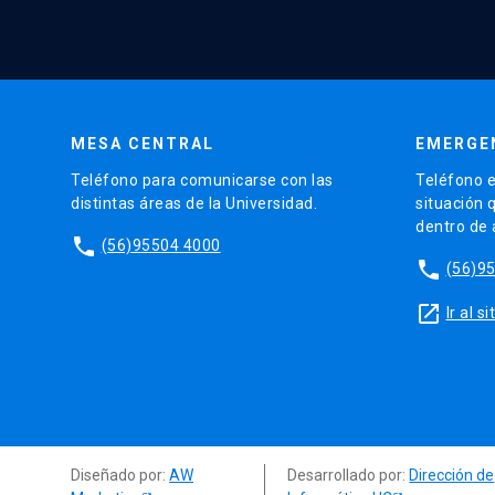
MESA CENTRAL
EMERGE
Teléfono para comunicarse con las
Teléfono e
distintas áreas de la Universidad.
situación 
dentro de
phone
(56)95504 4000
phone
(56)9
launch
Ir al 
Diseñado por:
AW
Desarrollado por:
Dirección de