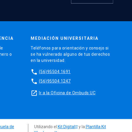
ENCIA
MEDIACIÓN UNIVERSITARIA
de
Teléfonos para orientación y consejo si
énero o
se ha vulnerado alguno de tus derechos
en la universidad.
phone
(56)95504 1691
phone
(56)95504 1247
launch
Ir a la Oficina de Ombuds UC
cuela de
Utilizando el
Kit Digital
y la
Plantilla Kit