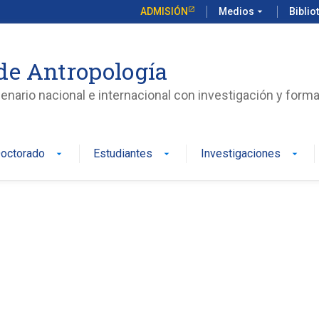
ADMISIÓN
Medios
arrow_drop_down
Biblio
de Antropología
enario nacional e internacional con investigación y form
octorado
Estudiantes
Investigaciones
arrow_drop_down
arrow_drop_down
arrow_drop_down