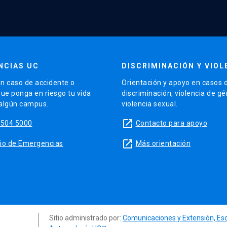
NCIAS UC
DISCRIMINACIÓN Y VIOL
n caso de accidente o
Orientación y apoyo en casos 
que ponga en riesgo tu vida
discriminación, violencia de g
 algún campus.
violencia sexual.
launch
5504 5000
Contacto para apoyo
launch
sitio de Emergencias
Más orientación
Sitio administrado por:
Comunicaciones y Extensión, Es