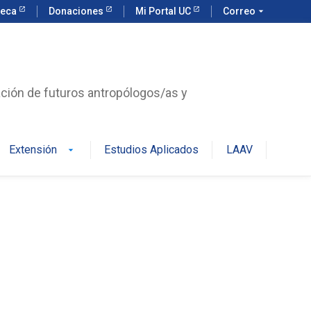
teca
Donaciones
Mi Portal UC
Correo
arrow_drop_down
ación de futuros antropólogos/as y
Extensión
Estudios Aplicados
LAAV
arrow_drop_down