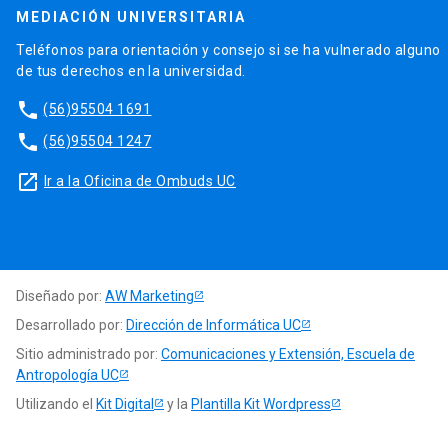
MEDIACIÓN UNIVERSITARIA
Teléfonos para orientación y consejo si se ha vulnerado alguno
de tus derechos en la universidad.
phone
(56)95504 1691
phone
(56)95504 1247
launch
Ir a la Oficina de Ombuds UC
Diseñado por:
AW Marketing
Desarrollado por:
Dirección de Informática UC
Sitio administrado por:
Comunicaciones y Extensión, Escuela de
Antropología UC
Utilizando el
Kit Digital
y la
Plantilla Kit Wordpress