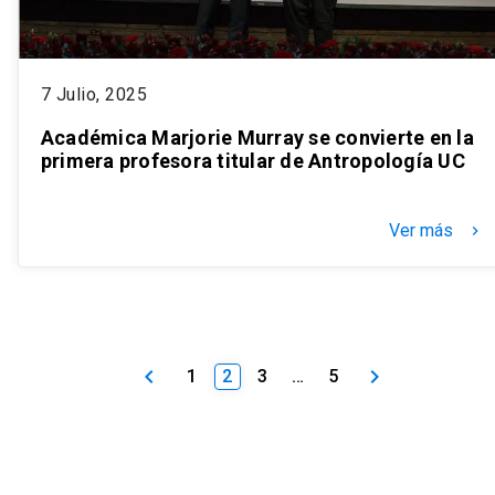
7 Julio, 2025
Académica Marjorie Murray se convierte en la
primera profesora titular de Antropología UC
Ver más
keyboard_arrow_right
keyboard_arrow_left
keyboard_arrow_right
1
2
3
…
5