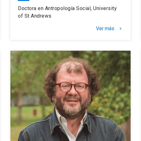
Doctora en Antropología Social, University
of St Andrews
Ver más
keyboard_arrow_right