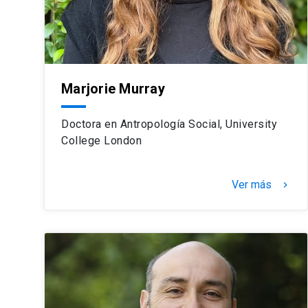
Marjorie Murray
Doctora en Antropología Social, University
College London
Ver más
keyboard_arrow_right