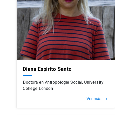
Diana Espirito Santo
Doctora en Antropología Social, University
College London
Ver más
keyboard_arrow_right