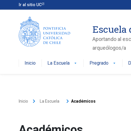
Ir al sitio UC
Escuela 
Aportando al esc
arqueólogos/a
Inicio
La Escuela
Pregrado
D
arrow_drop_down
arrow_drop_down
keyboard_arrow_right
keyboard_arrow_right
Inicio
La Escuela
Académicos
Académicos