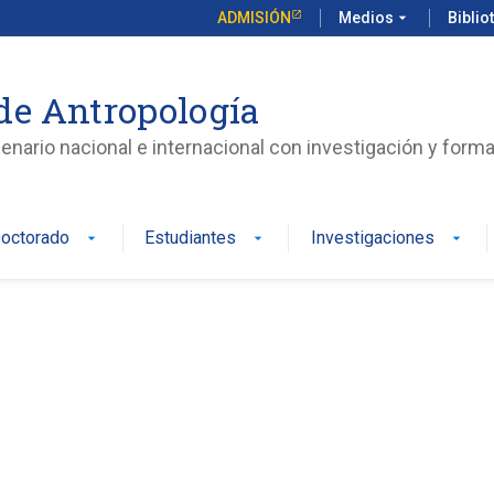
ADMISIÓN
Medios
arrow_drop_down
Biblio
de Antropología
enario nacional e internacional con investigación y form
octorado
Estudiantes
Investigaciones
arrow_drop_down
arrow_drop_down
arrow_drop_down