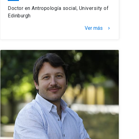
Doctor en Antropología social, University of
Edinburgh
Ver más
keyboard_arrow_right