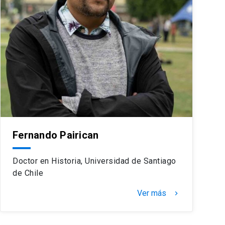
Fernando Pairican
Doctor en Historia, Universidad de Santiago
de Chile
Ver más
keyboard_arrow_right