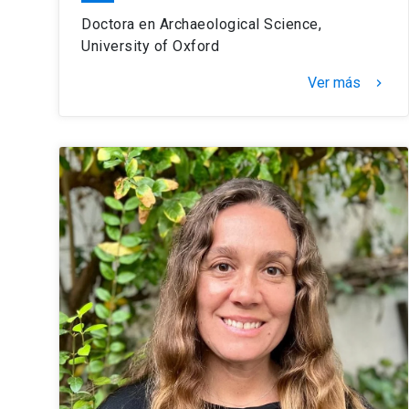
Doctora en Archaeological Science,
University of Oxford
Ver más
keyboard_arrow_right