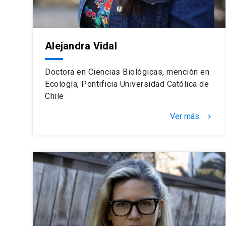
Alejandra Vidal
Doctora en Ciencias Biológicas, mención en
Ecología, Pontificia Universidad Católica de
Chile
Ver más
keyboard_arrow_right