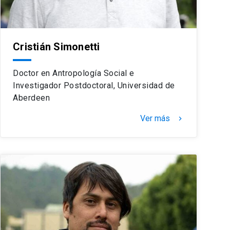
Cristián Simonetti
Doctor en Antropología Social e
Investigador Postdoctoral, Universidad de
Aberdeen
Ver más
keyboard_arrow_right