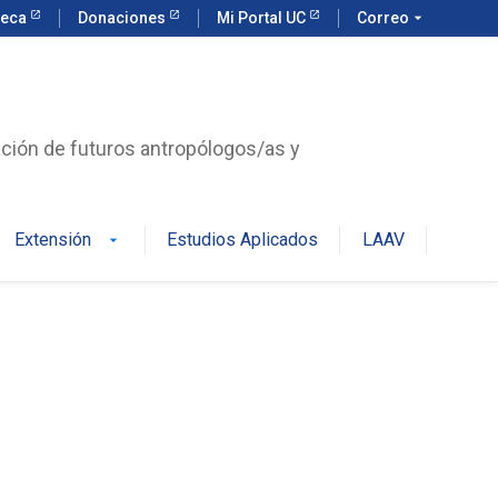
teca
Donaciones
Mi Portal UC
Correo
arrow_drop_down
ación de futuros antropólogos/as y
Extensión
Estudios Aplicados
LAAV
arrow_drop_down