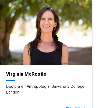
Virginia McRostie
Doctora en Antropología, University College
London
Ver más
keyboard_arrow_right