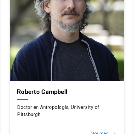
Roberto Campbell
Doctor en Antropología, University of
Pittsburgh
Ver más
keyboard_arrow_right