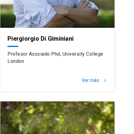
Piergiorgio Di Giminiani
Profesor Asociado Phd, University College
London
Ver más
keyboard_arrow_right