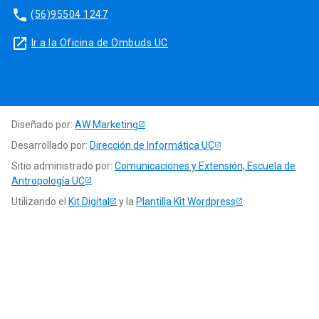
phone
(56)95504 1247
launch
Ir a la Oficina de Ombuds UC
Diseñado por:
AW Marketing
Desarrollado por:
Dirección de Informática UC
Sitio administrado por:
Comunicaciones y Extensión, Escuela de
Antropología UC
Utilizando el
Kit Digital
y la
Plantilla Kit Wordpress