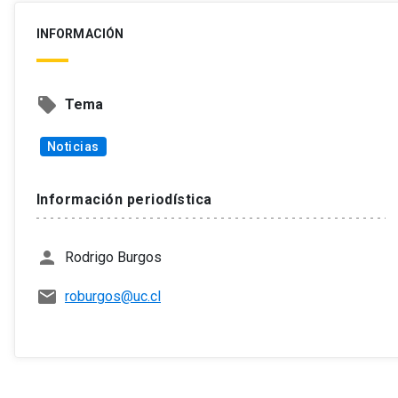
INFORMACIÓN
local_offer
Tema
Noticias
Información periodística
person
Rodrigo Burgos
mail
roburgos@uc.cl