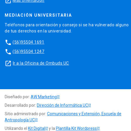
launch
Más orientación
MEDIACIÓN UNIVERSITARIA
Teléfonos para orientación y consejo si se ha vulnerado alguno
de tus derechos en la universidad.
phone
(56)95504 1691
phone
(56)95504 1247
launch
Ir a la Oficina de Ombuds UC
Diseñado por:
AW Marketing
Desarrollado por:
Dirección de Informática UC
Sitio administrado por:
Comunicaciones y Extensión, Escuela de
Antropología UC
Utilizando el
Kit Digital
y la
Plantilla Kit Wordpress