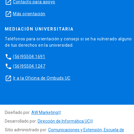
launch
Contacto para apoyo
launch
Más orientación
MEDIACIÓN UNIVERSITARIA
Teléfonos para orientación y consejo si se ha vulnerado alguno
de tus derechos en la universidad.
phone
(56)95504 1691
phone
(56)95504 1247
launch
Ir a la Oficina de Ombuds UC
Diseñado por:
AW Marketing
Desarrollado por:
Dirección de Informática UC
Sitio administrado por:
Comunicaciones y Extensión, Escuela de