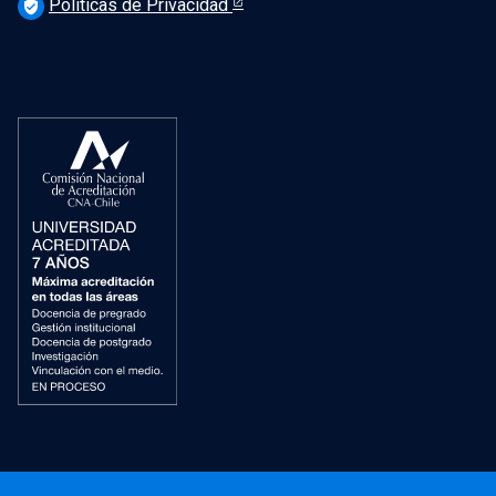
Políticas de Privacidad
verified_user