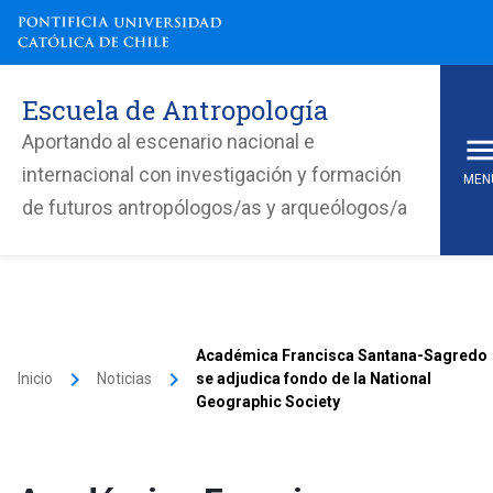
Escuela de Antropología
Aportando al escenario nacional e
internacional con investigación y formación
MEN
de futuros antropólogos/as y arqueólogos/a
Académica Francisca Santana-Sagredo
keyboard_arrow_right
keyboard_arrow_right
Inicio
Noticias
se adjudica fondo de la National
Geographic Society