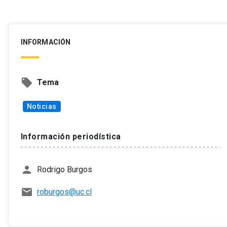
INFORMACIÓN
local_offer
Tema
Noticias
Información periodística
person
Rodrigo Burgos
mail
roburgos@uc.cl