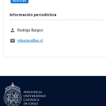
Noticias
Información periodística
person
Rodrigo Burgos
mail
roburgos@uc.cl