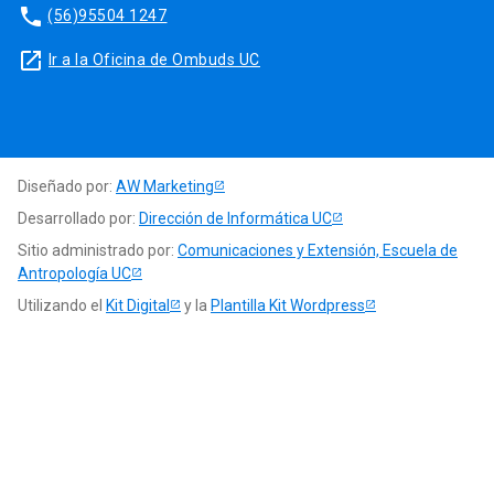
phone
(56)95504 1247
launch
Ir a la Oficina de Ombuds UC
Diseñado por:
AW Marketing
Desarrollado por:
Dirección de Informática UC
Sitio administrado por:
Comunicaciones y Extensión, Escuela de
Antropología UC
Utilizando el
Kit Digital
y la
Plantilla Kit Wordpress