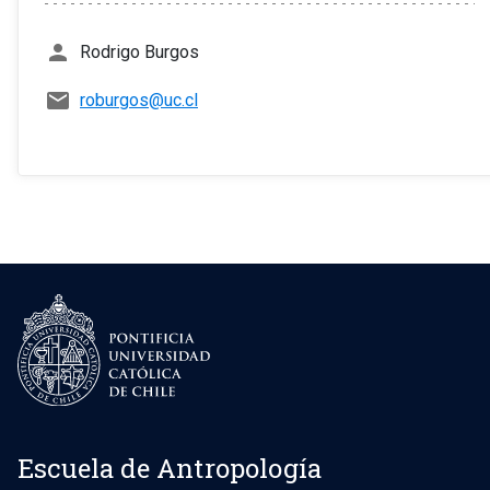
person
Rodrigo Burgos
mail
roburgos@uc.cl
Escuela de Antropología