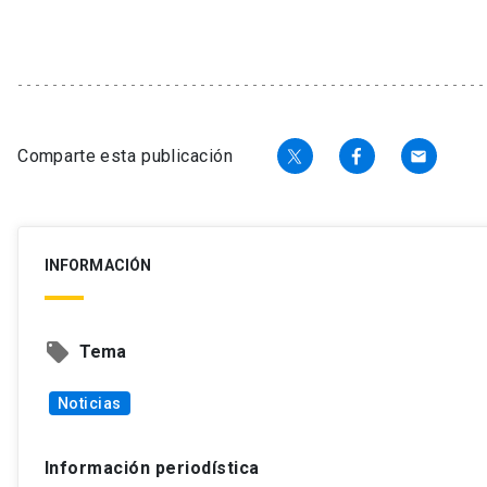
Comparte esta publicación
email
INFORMACIÓN
local_offer
Tema
Noticias
Información periodística