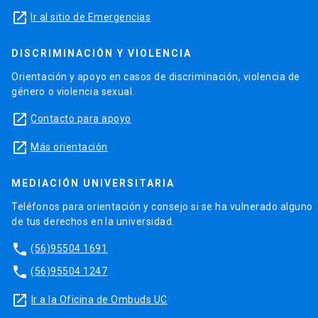
launch
Ir al sitio de Emergencias
DISCRIMINACIÓN Y VIOLENCIA
Orientación y apoyo en casos de discriminación, violencia de
género o violencia sexual.
launch
Contacto para apoyo
launch
Más orientación
MEDIACIÓN UNIVERSITARIA
Teléfonos para orientación y consejo si se ha vulnerado alguno
de tus derechos en la universidad.
phone
(56)95504 1691
phone
(56)95504 1247
launch
Ir a la Oficina de Ombuds UC