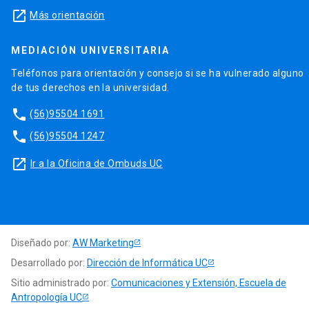
launch
Más orientación
MEDIACIÓN UNIVERSITARIA
Teléfonos para orientación y consejo si se ha vulnerado alguno
de tus derechos en la universidad.
phone
(56)95504 1691
phone
(56)95504 1247
launch
Ir a la Oficina de Ombuds UC
Diseñado por:
AW Marketing
Desarrollado por:
Dirección de Informática UC
Sitio administrado por:
Comunicaciones y Extensión, Escuela de
Antropología UC