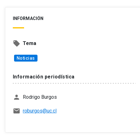
INFORMACIÓN
local_offer
Tema
Noticias
Información periodística
person
Rodrigo Burgos
mail
roburgos@uc.cl