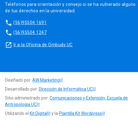
Teléfonos para orientación y consejo si se ha vulnerado alguno
de tus derechos en la universidad.
phone
(56)95504 1691
phone
(56)95504 1247
launch
Ir a la Oficina de Ombuds UC
Diseñado por:
AW Marketing
Desarrollado por:
Dirección de Informática UC
Sitio administrado por:
Comunicaciones y Extensión, Escuela de
Antropología UC
Utilizando el
Kit Digital
y la
Plantilla Kit Wordpress