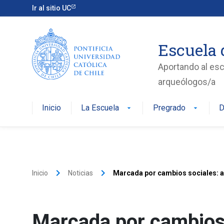
Ir al sitio UC
Escuela 
Aportando al esc
arqueólogos/a
Inicio
La Escuela
Pregrado
D
arrow_drop_down
arrow_drop_down
keyboard_arrow_right
keyboard_arrow_right
Inicio
Noticias
Marcada por cambios sociales: así
Marcada por cambios s