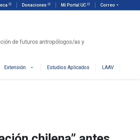
teca
Donaciones
Mi Portal UC
Correo
arrow_drop_down
ación de futuros antropólogos/as y
Extensión
Estudios Aplicados
LAAV
arrow_drop_down
ación chilena” antes