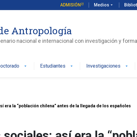
ADMISIÓN
Medios
arrow_drop_down
Biblio
de Antropología
enario nacional e internacional con investigación y form
octorado
Estudiantes
Investigaciones
arrow_drop_down
arrow_drop_down
arrow_drop_down
 era la “población chilena” antes de la llegada de los españoles
ociales: así era la “pobl