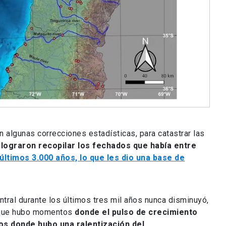
n algunas correcciones estadísticas, para catastrar las
lograron recopilar los fechados que había entre
 últimos 3.000 años, lo que les dio una base de
ntral durante los últimos tres mil años nunca disminuyó,
unque hubo momentos
donde el pulso de crecimiento
s donde hubo una ralentización del