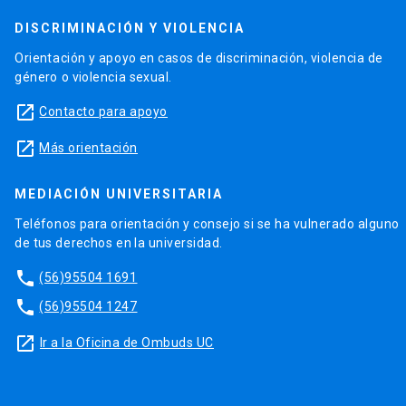
DISCRIMINACIÓN Y VIOLENCIA
Orientación y apoyo en casos de discriminación, violencia de
género o violencia sexual.
launch
Contacto para apoyo
launch
Más orientación
MEDIACIÓN UNIVERSITARIA
Teléfonos para orientación y consejo si se ha vulnerado alguno
de tus derechos en la universidad.
phone
(56)95504 1691
phone
(56)95504 1247
launch
Ir a la Oficina de Ombuds UC