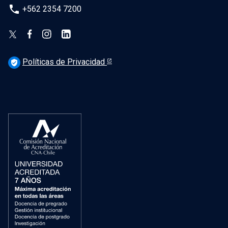
phone
+562 2354 7200
Políticas de Privacidad
verified_user