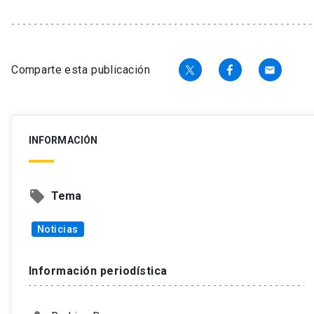
Comparte esta publicación
email
INFORMACIÓN
local_offer
Tema
Noticias
Información periodística