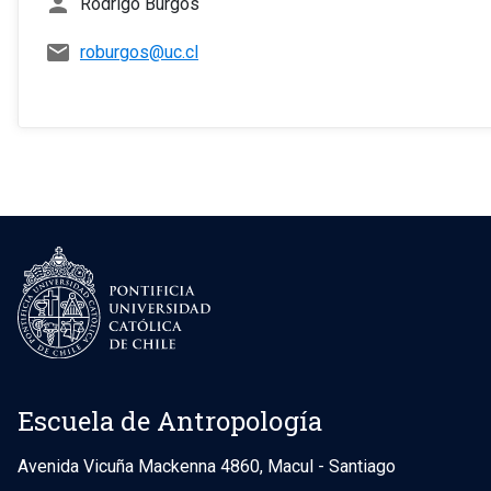
person
Rodrigo Burgos
mail
roburgos@uc.cl
Escuela de Antropología
Avenida Vicuña Mackenna 4860, Macul - Santiago