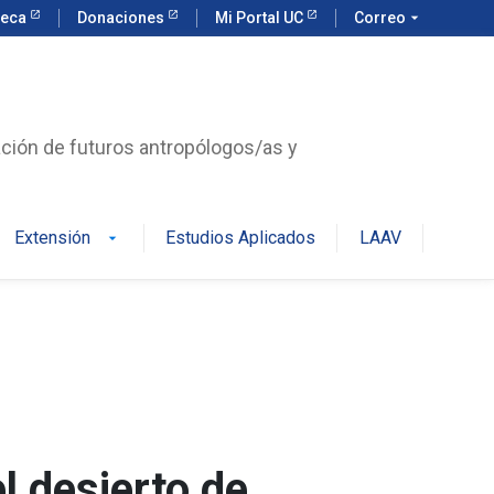
teca
Donaciones
Mi Portal UC
Correo
arrow_drop_down
ación de futuros antropólogos/as y
Extensión
Estudios Aplicados
LAAV
arrow_drop_down
l desierto de