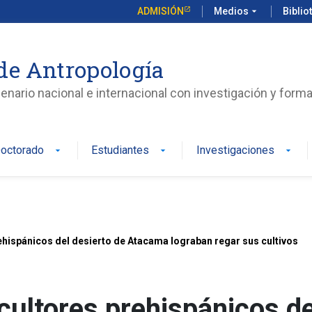
ADMISIÓN
Medios
arrow_drop_down
Biblio
de Antropología
enario nacional e internacional con investigación y form
octorado
Estudiantes
Investigaciones
arrow_drop_down
arrow_drop_down
arrow_drop_down
hispánicos del desierto de Atacama lograban regar sus cultivos
ultores prehispánicos de