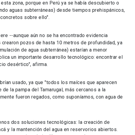
esta zona, porque en Perú ya se había descubierto o
ndo aguas subterráneas) desde tiempos prehispánicos,
concretos sobre ello".
nfiere --aunque aún no se ha encontrado evidencia
s crearon pozos de hasta 10 metros de profundidad, ya
umulación de agua subterránea) estarían a menor
plica un importante desarrollo tecnológico: encontrar el
io desértico", afirma.
abrían usado, ya que "todos los maíces que aparecen
e de la pampa del Tamarugal, más cercanos a la
vamente fueron regados, como suponíamos, con agua de
menos dos soluciones tecnológicas: la creación de
acá y la mantención del agua en reservorios abiertos.