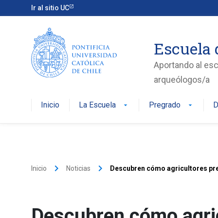
Ir al sitio UC
Escuela 
Aportando al esc
arqueólogos/a
Inicio
La Escuela
Pregrado
D
arrow_drop_down
arrow_drop_down
keyboard_arrow_right
keyboard_arrow_right
Inicio
Noticias
Descubren cómo agricultores pre
Descubren cómo agric